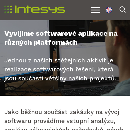
en
V
Menu
Vyvíjíme softwarové aplikace na
různých platformách
Jednou z našich stěžejních aktivit je
realizace softwarových řešení, která
jsou součástí většiny našich projektů.
Jako běžnou součást zakázky na vývoj
softwaru provádíme vstupní analýzu,
analýzu zákaznických požadavků, návrh