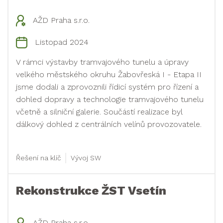
AŽD Praha s.r.o.
Listopad 2024
V rámci výstavby tramvajového tunelu a úpravy
velkého městského okruhu Žabovřeská I - Etapa II
jsme dodali a zprovoznili řídicí systém pro řízení a
dohled dopravy a technologie tramvajového tunelu
včetně a silniční galerie. Součástí realizace byl
dálkový dohled z centrálních velínů provozovatele.
Řešení na klíč
Vývoj SW
Rekonstrukce ŽST Vsetín
AŽD Praha s.r.o.